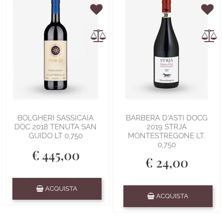
BOLGHERI SASSICAIA
BARBERA D'ASTI DOCG
DOC 2018 TENUTA SAN
2019 STRJA
GUIDO LT 0,750
MONTESTREGONE LT.
0,750
€ 445,00
€ 24,00
Quantità
ACQUISTA
Quantità
ACQUISTA