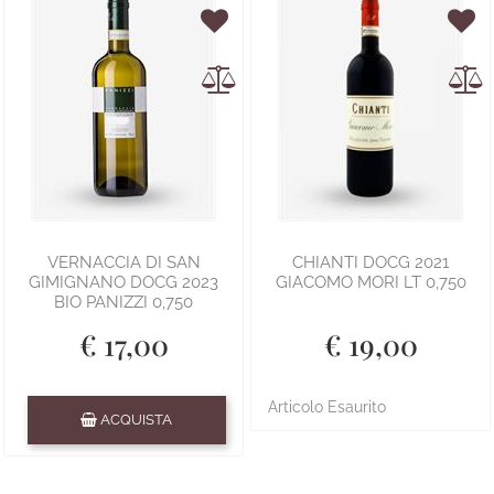
VERNACCIA DI SAN
CHIANTI DOCG 2021
GIMIGNANO DOCG 2023
GIACOMO MORI LT 0,750
BIO PANIZZI 0,750
€ 17,00
€ 19,00
Quantità
Articolo Esaurito
ACQUISTA