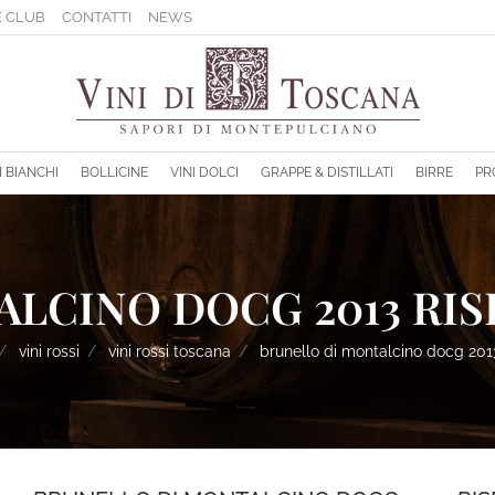
 CLUB
CONTATTI
NEWS
sponibili.
I BIANCHI
BOLLICINE
VINI DOLCI
GRAPPE & DISTILLATI
BIRRE
PR
LCINO DOCG 2013 RIS
vini rossi
vini rossi toscana
brunello di montalcino docg 2013 