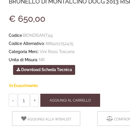
BRUNELLO DI MONTALCINO DOCG 2013 RISE
€ 650,00
Codice
BIONDISANTI45
Codice Alternativo:
8884211752475
Categoria Merc:
Vini Rossi Toscana
Unita di Misura:
NR
Download Scheda Tecnica
In Esaurimento
Quantità
AGGIUNGI AL CARRELLO
AGGIUNGI ALLA WISHLIST
CONFRON