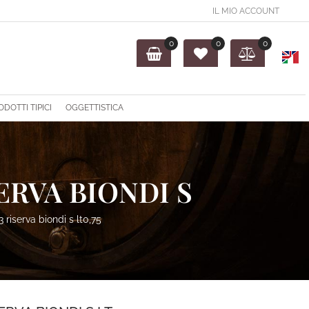
IL MIO ACCOUNT
0
0
0
O
ODOTTI TIPICI
OGGETTISTICA
ERVA BIONDI S
riserva biondi s lt0,75