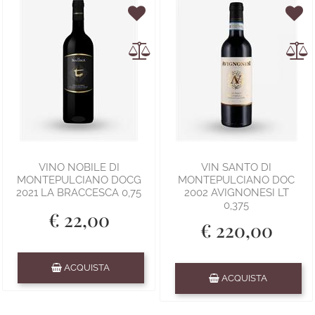
VINO NOBILE DI
VIN SANTO DI
MONTEPULCIANO DOCG
MONTEPULCIANO DOC
2021 LA BRACCESCA 0,75
2002 AVIGNONESI LT
0,375
€ 22,00
€ 220,00
Quantità
ACQUISTA
Quantità
ACQUISTA