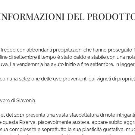
INFORMAZIONI DEL PRODOTT
 freddo con abbondanti precipitazioni che hanno proseguito fi
a fine di settembre il tempo è stato caldo e stabile con una no
uva. La vendemmia ha avuto inizio a fine settembre, in leggero
n una selezione delle uve provenienti dai vigneti di proprietà
overe di Slavonia.
uet del 2013 presenta una vasta sfaccettatura di note intrigant
ane questa Riserva, piacevolmente austera, appare subito aggra
sua complessità e soprattutto la sua plasticità gustativa, m