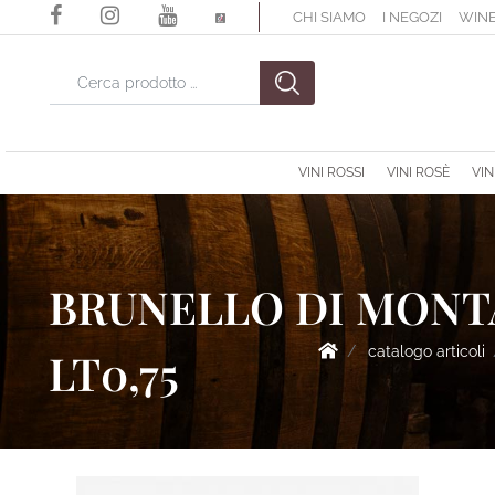
CHI SIAMO
I NEGOZI
WINE
La modifica di un filtro aggiorna automaticamente gli altri filtri di
VINI ROSSI
VINI ROSÈ
VIN
BRUNELLO DI MONTA
catalogo articoli
LT0,75