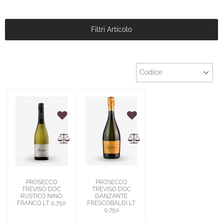
Filtri Articolo
PROSECCO
PROSECCO
TREVISO DOC
TREVISO DOC
RUSTICO NINO
DANZANTE
FRANCO LT 0,750
FRESCOBALDI LT
0,750