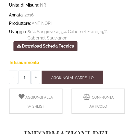
Unita di Misura:
NR
Annata:
2016
Produttore:
ANTINORI
Uvaggio:
80% Sangiovese, 5% Cabernet Franc, 15%
Cabernet Sauvignon
Download Scheda Tecnica
In Esaurimento
Quantità
AGGIUNGI AL CARRELLO
AGGIUNGI ALLA
CONFRONTA
WISHLIST
ARTICOLO