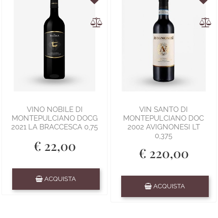
VINO NOBILE DI
VIN SANTO DI
MONTEPULCIANO DOCG
MONTEPULCIANO DOC
2021 LA BRACCESCA 0,75
2002 AVIGNONESI LT
0,375
€ 22,00
€ 220,00
Quantità
ACQUISTA
Quantità
ACQUISTA