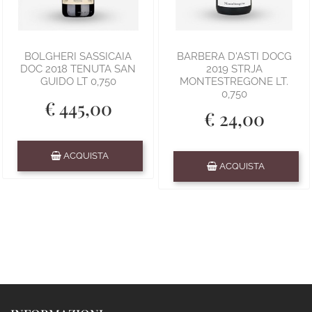
BOLGHERI SASSICAIA
BARBERA D'ASTI DOCG
DOC 2018 TENUTA SAN
2019 STRJA
GUIDO LT 0,750
MONTESTREGONE LT.
0,750
€ 445,00
€ 24,00
Quantità
ACQUISTA
Quantità
ACQUISTA