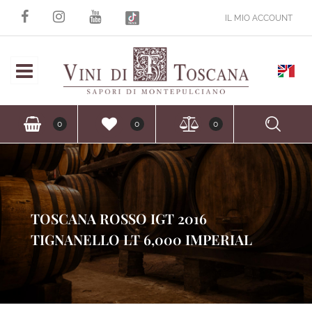
IL MIO ACCOUNT
Open
Ope
0
0
0
TOSCANA ROSSO IGT 2016
TIGNANELLO LT 6,000 IMPERIAL