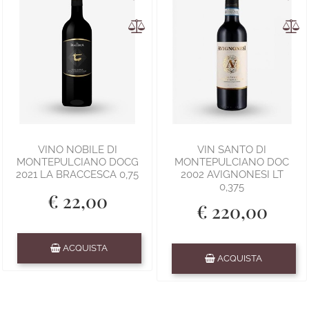
VINO NOBILE DI
VIN SANTO DI
MONTEPULCIANO DOCG
MONTEPULCIANO DOC
2021 LA BRACCESCA 0,75
2002 AVIGNONESI LT
0,375
€ 22,00
€ 220,00
Quantità
ACQUISTA
Quantità
ACQUISTA