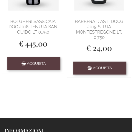
BOLGHERI SASSICAIA
BARBERA D'ASTI DOCG
DOC 2018 TENUTA SAN
2019 STRJA
GUIDO LT 0,750
MONTESTREGONE LT.
0,750
€ 445,00
€ 24,00
Quantità
ACQUISTA
Quantità
ACQUISTA
INFORMAZIONI