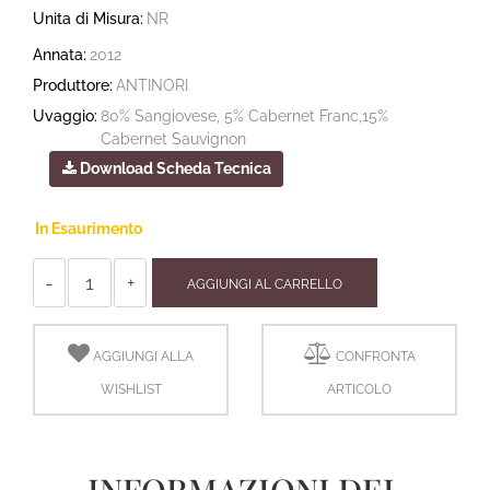
Unita di Misura:
NR
Annata:
2012
Produttore:
ANTINORI
Uvaggio:
80% Sangiovese, 5% Cabernet Franc,15%
Cabernet Sauvignon
Download Scheda Tecnica
In Esaurimento
Quantità
AGGIUNGI AL CARRELLO
AGGIUNGI ALLA
CONFRONTA
WISHLIST
ARTICOLO