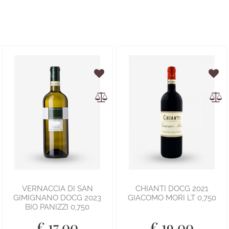
VERNACCIA DI SAN
CHIANTI DOCG 2021
GIMIGNANO DOCG 2023
GIACOMO MORI LT 0,750
BIO PANIZZI 0,750
€ 17,00
€ 19,00