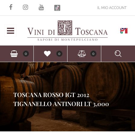
IL MIO ACCOUNT
Open
Ope
0
0
0
TOSCANA ROSSO IGT 2012
TIGNANELLO ANTINORI LT 3,000