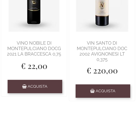
VINO NOBILE DI
VIN SANTO DI
MONTEPULCIANO DOCG
MONTEPULCIANO DOC
2021 LA BRACCESCA 0,75
2002 AVIGNONESI LT
0,375
€ 22,00
€ 220,00
Quantità
ACQUISTA
Quantità
ACQUISTA