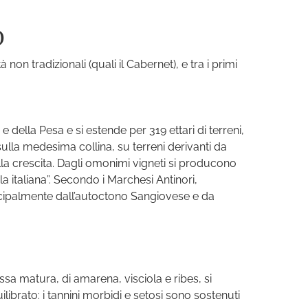
O
n tradizionali (quali il Cabernet), e tra i primi
e della Pesa e si estende per 319 ettari di terreni,
o sulla medesima collina, su terreni derivanti da
lla crescita. Dagli omonimi vigneti si producono
ola italiana”. Secondo i Marchesi Antinori,
incipalmente dall’autoctono Sangiovese e da
ssa matura, di amarena, visciola e ribes, si
librato: i tannini morbidi e setosi sono sostenuti