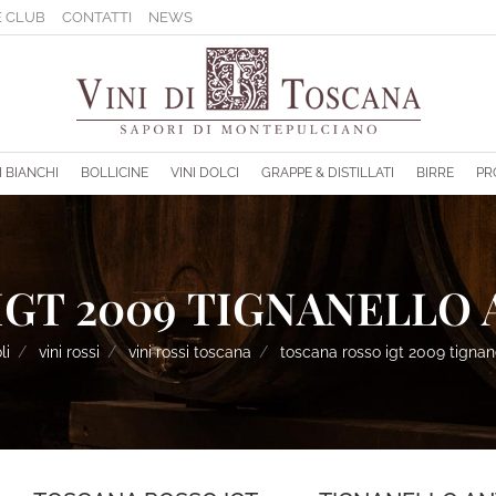
 CLUB
CONTATTI
NEWS
sponibili.
I BIANCHI
BOLLICINE
VINI DOLCI
GRAPPE & DISTILLATI
BIRRE
PR
GT 2009 TIGNANELLO A
li
vini rossi
vini rossi toscana
toscana rosso igt 2009 tignane