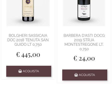
BOLGHERI SASSICAIA
BARBERA D'ASTI DOCG
DOC 2018 TENUTA SAN
2019 STRJA
GUIDO LT 0,750
MONTESTREGONE LT.
0,750
€ 445,00
€ 24,00
Quantità
ACQUISTA
Quantità
ACQUISTA