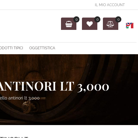
IL MIO ACCOUNT
0
0
0
O
ODOTTI TIPICI
OGGETTISTICA
NTINORI LT 3,000
llo antinori lt 3,000