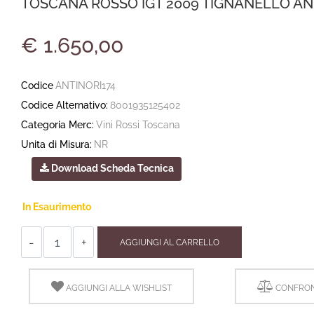
TOSCANA ROSSO IGT 2009 TIGNANELLO ANT
€ 1.650,00
Codice
ANTINORI174
Codice Alternativo:
8001935125402
Categoria Merc:
Vini Rossi Toscana
Unita di Misura:
NR
Download Scheda Tecnica
In Esaurimento
Quantità
AGGIUNGI AL CARRELLO
AGGIUNGI ALLA WISHLIST
CONFRON