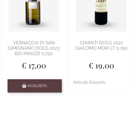
VERNACCIA DI SAN
CHIANTI DOCG 2021
GIMIGNANO DOCG 2023
GIACOMO MORI LT 0,750
BIO PANIZZI 0,750
€ 17,00
€ 19,00
Quantità
Articolo Esaurito
ACQUISTA