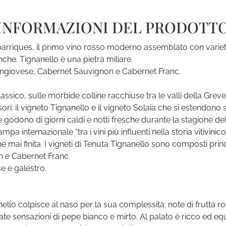
INFORMAZIONI DEL PRODOTT
barriques, il primo vino rosso moderno assemblato con varietà no
nche. Tignanello è una pietra miliare.
Sangiovese, Cabernet Sauvignon e Cabernet Franc.
ssico, sulle morbide colline racchiuse tra le valli della Greve 
 tesori: il vigneto Tignanello e il vigneto Solaia che si estendon
 godono di giorni caldi e notti fresche durante la stagione de
mpa internazionale “tra i vini più influenti nella storia vitivinic
 mai finita. I vigneti di Tenuta Tignanello sono composti pr
n e Cabernet Franc.
e e galestro.
llo colpisce al naso per la sua complessità: note di frutta ro
ate sensazioni di pepe bianco e mirto. Al palato è ricco ed equi