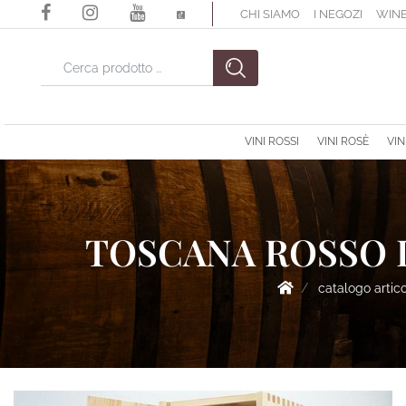
CHI SIAMO
I NEGOZI
WINE
La modifica di un filtro aggiorna automaticamente gli altri filtri di
VINI ROSSI
VINI ROSÈ
VIN
TOSCANA ROSSO I
catalogo artico