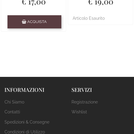
€ 17,00
€ 19,00
Quantità
Articolo Esaurito
ACQUISTA
INFORMAZIONI
SERVIZI
Chi Siamo
Registrazione
Contatti
Wishlist
Spedizioni & Consegne
Condizioni di Utilizzo