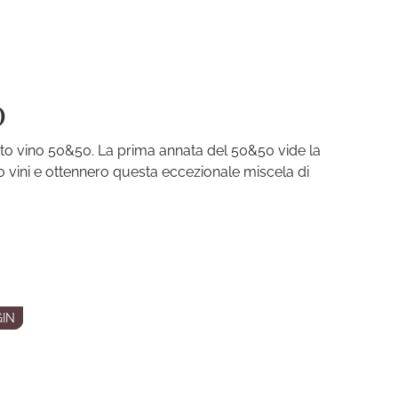
O
rcato vino 50&50. La prima annata del 50&50 vide la
ro vini e ottennero questa eccezionale miscela di
IN