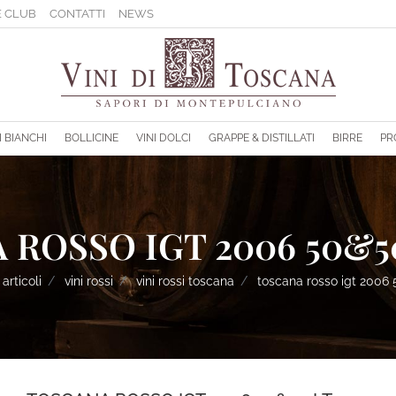
 CLUB
CONTATTI
NEWS
sponibili.
I BIANCHI
BOLLICINE
VINI DOLCI
GRAPPE & DISTILLATI
BIRRE
PR
ROSSO IGT 2006 50&50
articoli
vini rossi
vini rossi toscana
toscana rosso igt 2006 