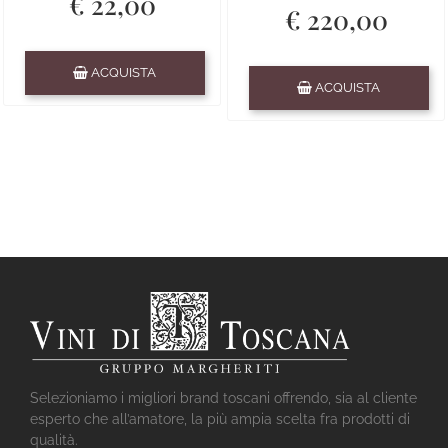
€ 22,00
€ 220,00
Quantità
ACQUISTA
Quantità
ACQUISTA
Selezioniamo i migliori brand toscani offrendo, sia al cliente
esperto che all’amatore, la più ampia scelta fra prodotti di
qualità.