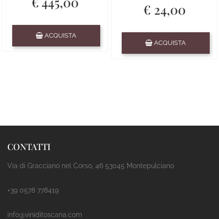
€ 445,00
€ 24,00
Quantità
ACQUISTA
Quantità
ACQUISTA
CONTATTI
Via di Gracciano nel Corso, 46 53045 Montepulciano
+39 0578 778419
info@viniditoscana.com