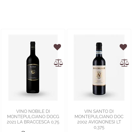
VINO NOBILE DI
VIN SANTO DI
MONTEPULCIANO DOCG
MONTEPULCIANO DOC
2021 LA BRACCESCA 0,75
2002 AVIGNONESI LT
0,375