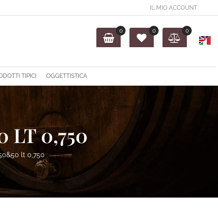
IL MIO ACCOUNT
0
0
0
O
ODOTTI TIPICI
OGGETTISTICA
 LT 0,750
50&50 lt 0,750