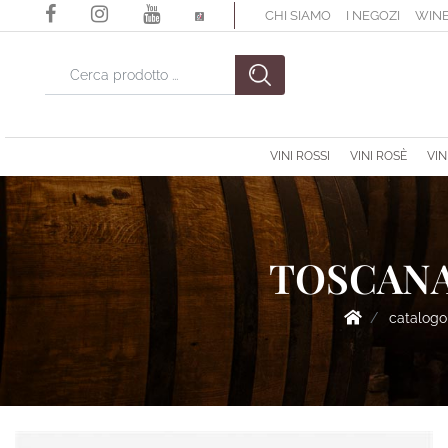
CHI SIAMO
I NEGOZI
WINE
La modifica di un filtro aggiorna automaticamente gli altri filtri di
VINI ROSSI
VINI ROSÈ
VIN
TOSCANA 
catalogo 