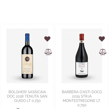
BOLGHERI SASSICAIA
BARBERA D'ASTI DOCG
DOC 2018 TENUTA SAN
2019 STRJA
GUIDO LT 0,750
MONTESTREGONE LT.
0,750