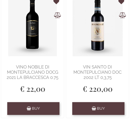
VINO NOBILE DI
VIN SANTO DI
MONTEPULCIANO DOCG
MONTEPULCIANO DOC
2021 LA BRACCESCA 0.75
2002 LT 0,3,75
€ 22,00
€ 220,00
Quantity
Quantity
BUY
BUY