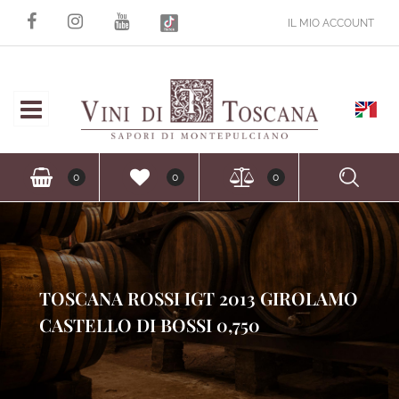
IL MIO ACCOUNT
Open
Ope
0
0
0
TOSCANA ROSSI IGT 2013 GIROLAMO
CASTELLO DI BOSSI 0,750