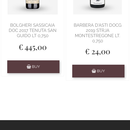
BOLGHERI SASSICAIA
BARBERA D'ASTI DOCG
DOC 2017 TENUTA SAN
2019 STRJA
GUIDO LT 0,750
MONTESTREGONE LT.
0,750
€ 445,00
€ 24,00
Quantity
BUY
Quantity
BUY