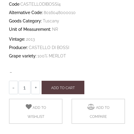
Code
CASTELLODIBOSSI4
Alternative Code:
8016048000010
Goods Category:
Tuscany
Unit of Measurement:
NR
Vintage:
2013
Producer:
CASTELLO DI BOSSI
Grape variety:
100% MERLOT
-
Quantity
ADD TO CART
ADD TO
ADD TO
WISHLIST
COMPARE