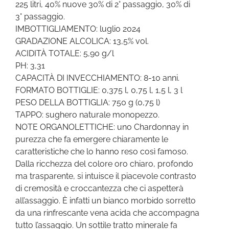
225 litri, 40% nuove 30% di 2° passaggio, 30% di
3° passaggio.
IMBOTTIGLIAMENTO: luglio 2024
GRADAZIONE ALCOLICA: 13,5% vol.
ACIDITÀ TOTALE: 5,90 g/l
PH: 3,31
CAPACITÀ DI INVECCHIAMENTO: 8-10 anni.
FORMATO BOTTIGLIE: 0,375 l, 0,75 l, 1,5 l, 3 l
PESO DELLA BOTTIGLIA: 750 g (0,75 l)
TAPPO: sughero naturale monopezzo.
NOTE ORGANOLETTICHE: uno Chardonnay in
purezza che fa emergere chiaramente le
caratteristiche che lo hanno reso così famoso.
Dalla ricchezza del colore oro chiaro, profondo
ma trasparente, si intuisce il piacevole contrasto
di cremosità e croccantezza che ci aspetterà
all’assaggio. È infatti un bianco morbido sorretto
da una rinfrescante vena acida che accompagna
tutto l’assaggio. Un sottile tratto minerale fa