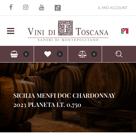
IL MIO ACCOUNT
Open
Ope
0
0
0
SICILIA MENFI DOC CHARDONNAY
2023 PLANETA LT. 0,750