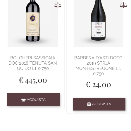
BOLGHERI SASSICAIA
BARBERA D'ASTI DOCG
DOC 2018 TENUTA SAN
2019 STRJA
GUIDO LT 0,750
MONTESTREGONE LT.
0,750
€ 445,00
€ 24,00
Quantità
ACQUISTA
Quantità
ACQUISTA