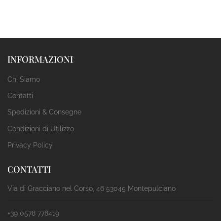
INFORMAZIONI
Chi Siamo
Contatti
Spedizioni & Consegne
Condizioni di Utilizzo
Privacy Policy
CONTATTI
Via di Gracciano nel Corso, 46 53045 Montepulciano
+39 0578 778419