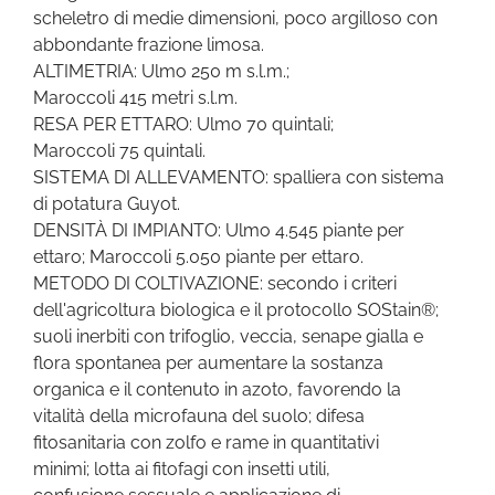
scheletro di medie dimensioni, poco argilloso con
abbondante frazione limosa.
ALTIMETRIA: Ulmo 250 m s.l.m.;
Maroccoli 415 metri s.l.m.
RESA PER ETTARO: Ulmo 70 quintali;
Maroccoli 75 quintali.
SISTEMA DI ALLEVAMENTO: spalliera con sistema
di potatura Guyot.
DENSITÀ DI IMPIANTO: Ulmo 4.545 piante per
ettaro; Maroccoli 5.050 piante per ettaro.
METODO DI COLTIVAZIONE: secondo i criteri
dell'agricoltura biologica e il protocollo SOStain®;
suoli inerbiti con trifoglio, veccia, senape gialla e
flora spontanea per aumentare la sostanza
organica e il contenuto in azoto, favorendo la
vitalità della microfauna del suolo; difesa
fitosanitaria con zolfo e rame in quantitativi
minimi; lotta ai fitofagi con insetti utili,