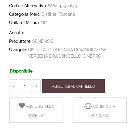
Codice Alternativo:
8882145512673
Categoria Merc:
Distillati Toscana
Unita di Misura:
NR
Annata:
Produttore:
SENENSIS
Uvaggio:
DISTILLATO DI FOGLIA DI SANGIOVESE
VERBENA DRAGONCELLO GINEPRO
Disponibile
Quantità
AGGIUNGI AL CARRELLO
AGGIUNGI ALLA
CONFRONTA
WISHLIST
ARTICOLO