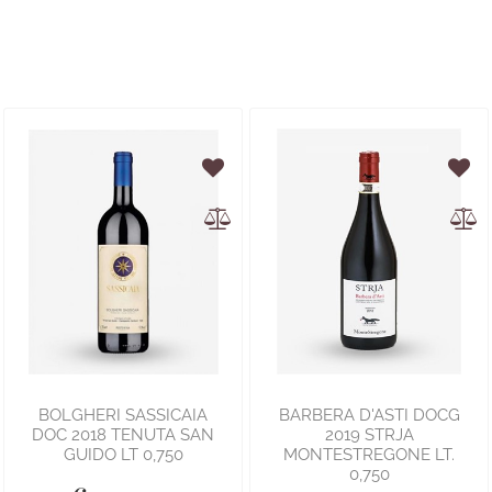
BOLGHERI SASSICAIA
BARBERA D'ASTI DOCG
DOC 2018 TENUTA SAN
2019 STRJA
GUIDO LT 0,750
MONTESTREGONE LT.
0,750