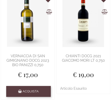
VERNACCIA DI SAN
CHIANTI DOCG 2021
GIMIGNANO DOCG 2023
GIACOMO MORI LT 0,750
BIO PANIZZI 0,750
€ 17,00
€ 19,00
Quantità
Articolo Esaurito
ACQUISTA