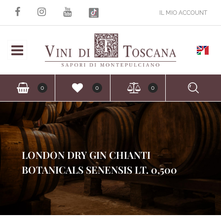
IL MIO ACCOUNT
Open
Ope
0
0
0
LONDON DRY GIN CHIANTI
BOTANICALS SENENSIS LT. 0,500