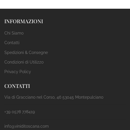
INFORMAZIONI
Chi Siamo
Contatti
Spedizioni & Consegne
Condizioni di Utilizzo
Privacy Policy
CONTATTI
Via di Gracciano nel Corso, 46 53045 Montepulciano
+39 0578 778419
info@viniditoscana.com