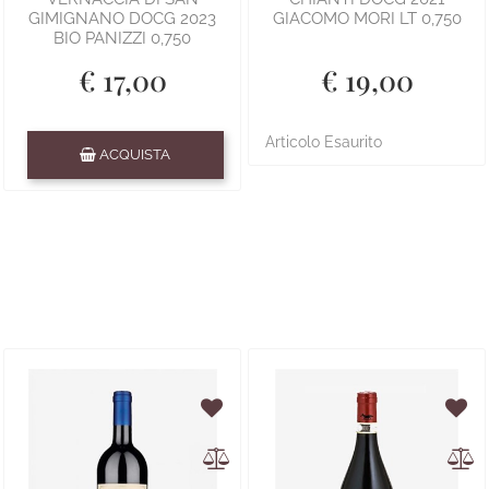
GIMIGNANO DOCG 2023
GIACOMO MORI LT 0,750
BIO PANIZZI 0,750
€ 17,00
€ 19,00
Quantità
Articolo Esaurito
ACQUISTA