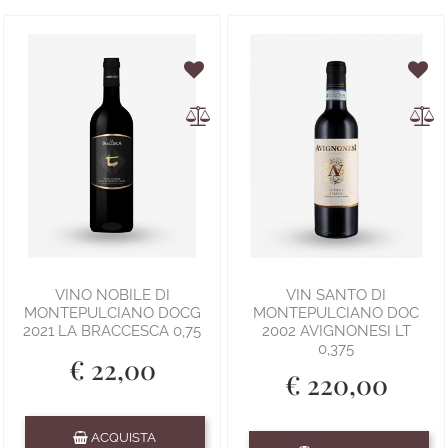
VINO NOBILE DI
VIN SANTO DI
MONTEPULCIANO DOCG
MONTEPULCIANO DOC
2021 LA BRACCESCA 0,75
2002 AVIGNONESI LT
0,375
€ 22,00
€ 220,00
Quantità
ACQUISTA
Quantità