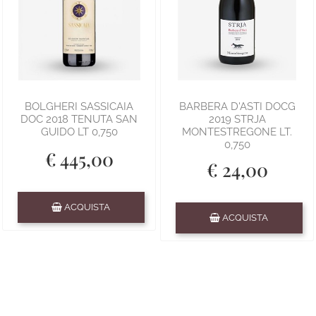
BOLGHERI SASSICAIA
BARBERA D'ASTI DOCG
DOC 2018 TENUTA SAN
2019 STRJA
GUIDO LT 0,750
MONTESTREGONE LT.
0,750
€ 445,00
€ 24,00
Quantità
ACQUISTA
Quantità
ACQUISTA