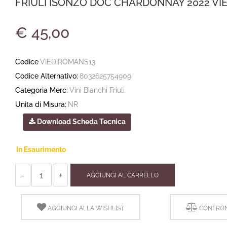
FRIULI ISONZO DOC CHARDONNAY 2022 VIE 
€ 45,00
Codice
VIEDIROMANS13
Codice Alternativo:
8032625754909
Categoria Merc:
Vini Bianchi Friuli
Unita di Misura:
NR
Download Scheda Tecnica
In Esaurimento
Quantità
AGGIUNGI AL CARRELLO
AGGIUNGI ALLA WISHLIST
CONFRON