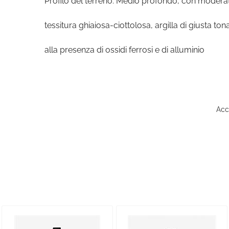
Profilo del terreno: Medio profondo, con moder
tessitura ghiaiosa-ciottolosa, argilla di giusta ton
alla presenza di ossidi ferrosi e di alluminio
Acce