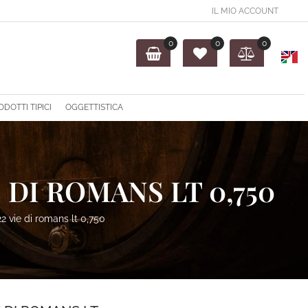
IL MIO ACCOUNT
0
0
0
O
ODOTTI TIPICI
OGGETTISTICA
DI ROMANS LT 0,750
2 vie di romans lt 0,750