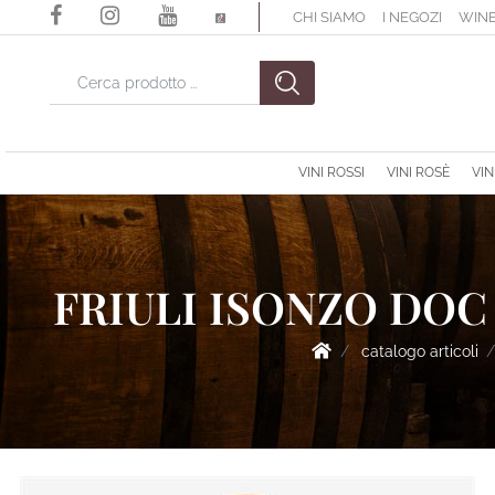
CHI SIAMO
I NEGOZI
WINE
La modifica di un filtro aggiorna automaticamente gli altri filtri di
VINI ROSSI
VINI ROSÈ
VIN
FRIULI ISONZO DOC
catalogo articoli