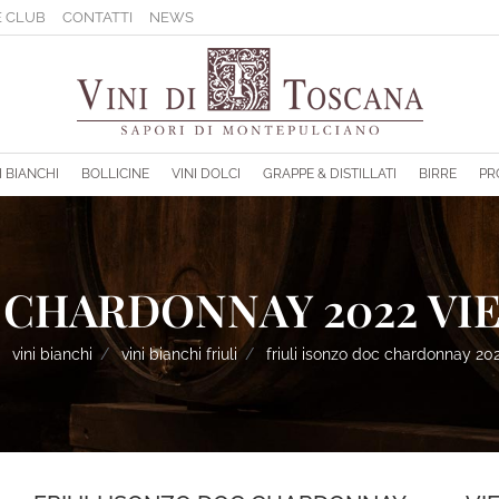
 CLUB
CONTATTI
NEWS
sponibili.
I BIANCHI
BOLLICINE
VINI DOLCI
GRAPPE & DISTILLATI
BIRRE
PR
 CHARDONNAY 2022 VIE 
vini bianchi
vini bianchi friuli
friuli isonzo doc chardonnay 202