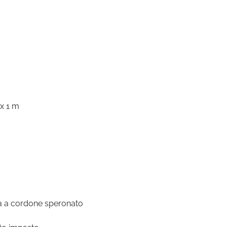
 x 1 m
a a cordone speronato