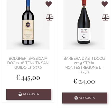
BOLGHERI SASSICAIA
BARBERA D'ASTI DOCG
DOC 2018 TENUTA SAN
2019 STRJA
GUIDO LT 0,750
MONTESTREGONE LT.
0,750
€ 445,00
€ 24,00
Quantità
ACQUISTA
Quantità
ACQUISTA