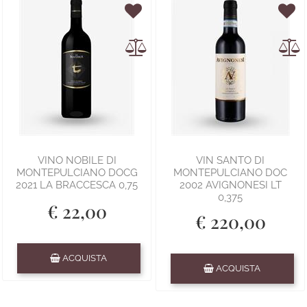
VINO NOBILE DI
VIN SANTO DI
MONTEPULCIANO DOCG
MONTEPULCIANO DOC
2021 LA BRACCESCA 0,75
2002 AVIGNONESI LT
0,375
€ 22,00
€ 220,00
Quantità
ACQUISTA
Quantità
ACQUISTA