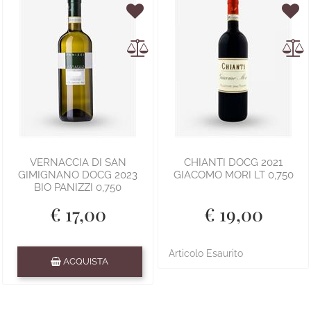
VERNACCIA DI SAN
CHIANTI DOCG 2021
GIMIGNANO DOCG 2023
GIACOMO MORI LT 0,750
BIO PANIZZI 0,750
€ 17,00
€ 19,00
Quantità
Articolo Esaurito
ACQUISTA