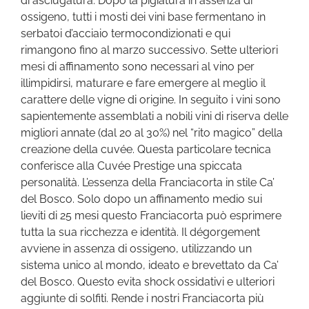
di asciugatura. Dopo la pigiatura in assenza di
ossigeno, tutti i mosti dei vini base fermentano in
serbatoi d’acciaio termocondizionati e qui
rimangono fino al marzo successivo. Sette ulteriori
mesi di affinamento sono necessari al vino per
illimpidirsi, maturare e fare emergere al meglio il
carattere delle vigne di origine. In seguito i vini sono
sapientemente assemblati a nobili vini di riserva delle
migliori annate (dal 20 al 30%) nel “rito magico” della
creazione della cuvée. Questa particolare tecnica
conferisce alla Cuvée Prestige una spiccata
personalità. L’essenza della Franciacorta in stile Ca’
del Bosco. Solo dopo un affinamento medio sui
lieviti di 25 mesi questo Franciacorta può esprimere
tutta la sua ricchezza e identità. Il dégorgement
avviene in assenza di ossigeno, utilizzando un
sistema unico al mondo, ideato e brevettato da Ca’
del Bosco. Questo evita shock ossidativi e ulteriori
aggiunte di solfiti. Rende i nostri Franciacorta più