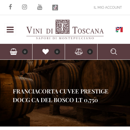
IL MIO ACCOUNT
Open
Ope
0
0
0
FRANCIACORTA CUVEE PRESTIGE
DOCG CA DEL BOSCO LT 0,750