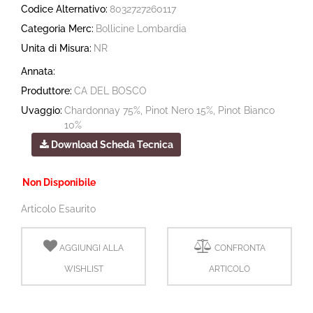
Codice Alternativo:
8032727260117
Categoria Merc:
Bollicine Lombardia
Unita di Misura:
NR
Annata:
Produttore:
CA DEL BOSCO
Uvaggio:
Chardonnay 75%, Pinot Nero 15%, Pinot Bianco
10%
Download Scheda Tecnica
Non Disponibile
Articolo Esaurito
AGGIUNGI ALLA
CONFRONTA
WISHLIST
ARTICOLO