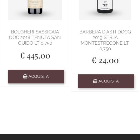
BOLGHERI SASSICAIA
BARBERA D'ASTI DOCG
DOC 2018 TENUTA SAN
2019 STRJA
GUIDO LT 0,750
MONTESTREGONE LT.
0,750
€ 445,00
€ 24,00
Quantità
ACQUISTA
Quantità
ACQUISTA