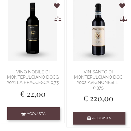
VINO NOBILE DI
VIN SANTO DI
MONTEPULCIANO DOCG
MONTEPULCIANO DOC
2021 LA BRACCESCA 0,75
2002 AVIGNONESI LT
0,375
€ 22,00
€ 220,00
Quantità
ACQUISTA
Quantità
ACQUISTA