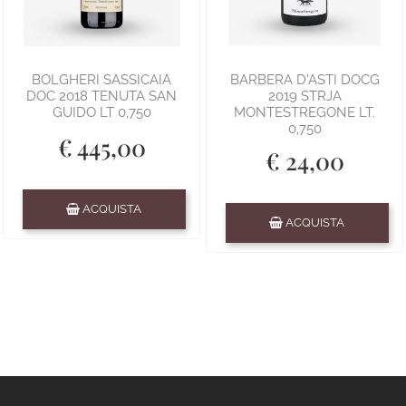
BOLGHERI SASSICAIA
BARBERA D'ASTI DOCG
DOC 2018 TENUTA SAN
2019 STRJA
GUIDO LT 0,750
MONTESTREGONE LT.
0,750
€ 445,00
€ 24,00
Quantità
ACQUISTA
Quantità
ACQUISTA