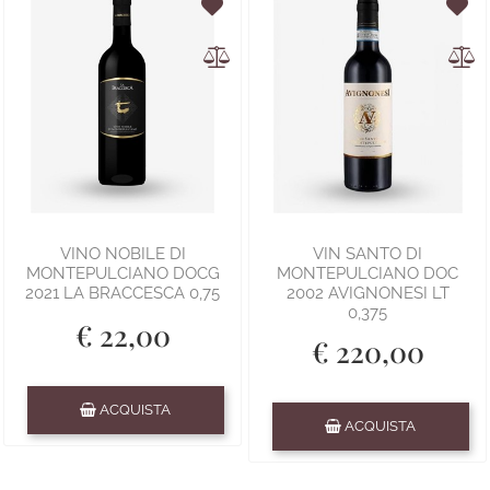
VINO NOBILE DI
VIN SANTO DI
MONTEPULCIANO DOCG
MONTEPULCIANO DOC
2021 LA BRACCESCA 0,75
2002 AVIGNONESI LT
0,375
€ 22,00
€ 220,00
Quantità
ACQUISTA
Quantità
ACQUISTA