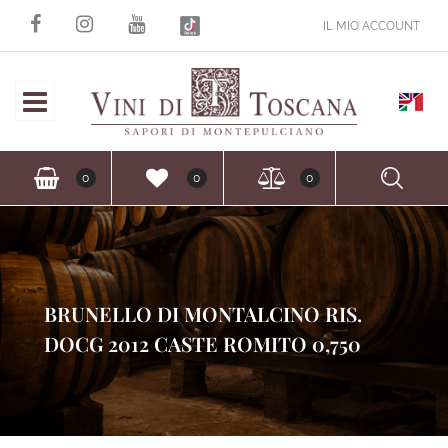
IL MIO ACCOUNT
Open
Ope
0
0
0
BRUNELLO DI MONTALCINO RIS.
DOCG 2012 CASTE ROMITO 0,750