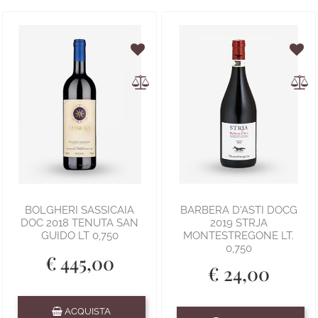
BOLGHERI SASSICAIA
BARBERA D'ASTI DOCG
DOC 2018 TENUTA SAN
2019 STRJA
GUIDO LT 0,750
MONTESTREGONE LT.
0,750
€ 445,00
€ 24,00
Quantità
ACQUISTA
Quantità