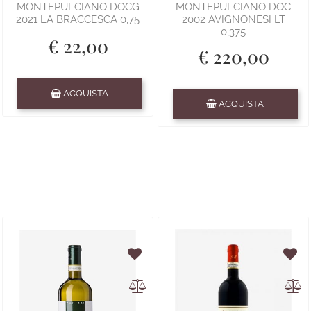
MONTEPULCIANO DOCG
MONTEPULCIANO DOC
2021 LA BRACCESCA 0,75
2002 AVIGNONESI LT
0,375
€ 22,00
€ 220,00
Quantità
ACQUISTA
Quantità
ACQUISTA