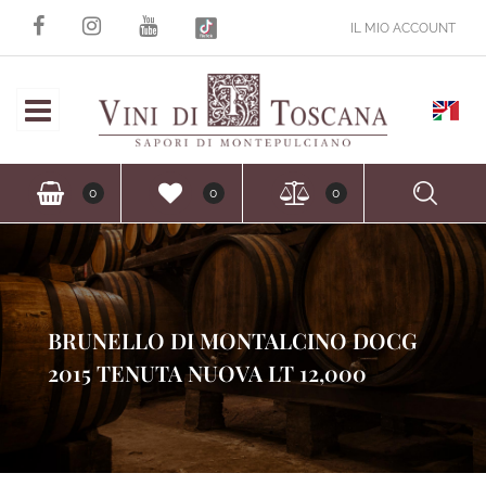
IL MIO ACCOUNT
Open
Ope
0
0
0
BRUNELLO DI MONTALCINO DOCG
2015 TENUTA NUOVA LT 12,000