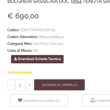
BOLGHERI SASSICAIA DOC 1994 TENUTA SAN
€ 690,00
Codice
TENUTASANGUIDO65
Codice Alternativo:
8885247968540
Categoria Merc:
Vini Rossi Toscana
Unita di Misura:
NR
Download Scheda Tecnica
In Esaurimento
Quantità
AGGIUNGI AL CARRELLO
AGGIUNGI ALLA WISHLIST
CONFRON