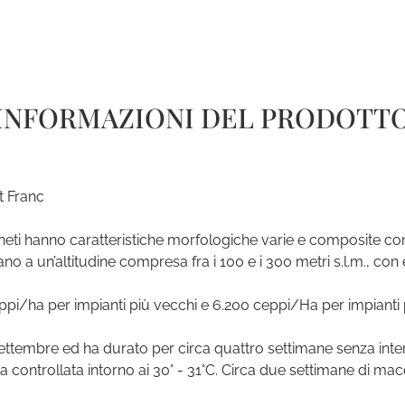
INFORMAZIONI DEL PRODOTT
t Franc
 vigneti hanno caratteristiche morfologiche varie e composite c
ovano a un’altitudine compresa fra i 100 e i 300 metri s.l.m., c
pi/ha per impianti più vecchi e 6.200 ceppi/Ha per impianti p
settembre ed ha durato per circa quattro settimane senza inte
ura controllata intorno ai 30° - 31°C. Circa due settimane di m