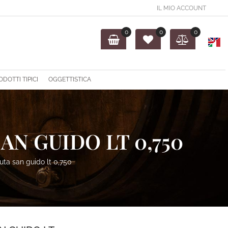
IL MIO ACCOUNT
0
0
0
O
ODOTTI TIPICI
OGGETTISTICA
AN GUIDO LT 0,750
uta san guido lt 0,750