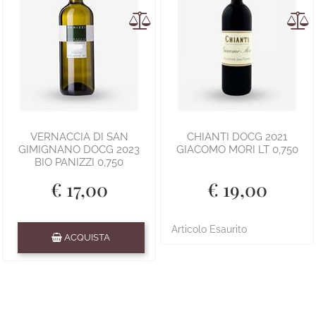
VERNACCIA DI SAN
CHIANTI DOCG 2021
GIMIGNANO DOCG 2023
GIACOMO MORI LT 0,750
BIO PANIZZI 0,750
€ 17,00
€ 19,00
Quantità
Articolo Esaurito
ACQUISTA