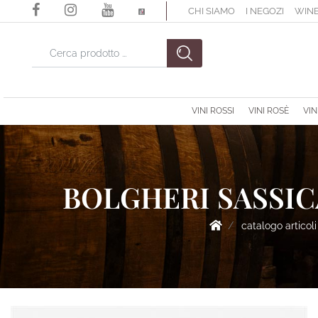
CHI SIAMO
I NEGOZI
WINE
La modifica di un filtro aggiorna automaticamente gli altri filtri di
VINI ROSSI
VINI ROSÈ
VIN
BOLGHERI SASSICA
catalogo articoli