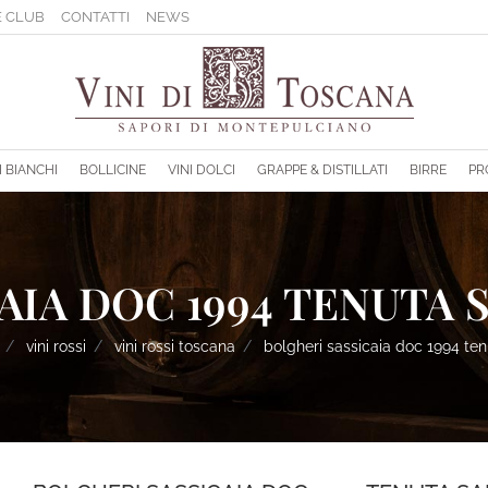
 CLUB
CONTATTI
NEWS
sponibili.
I BIANCHI
BOLLICINE
VINI DOLCI
GRAPPE & DISTILLATI
BIRRE
PR
IA DOC 1994 TENUTA S
vini rossi
vini rossi toscana
bolgheri sassicaia doc 1994 ten