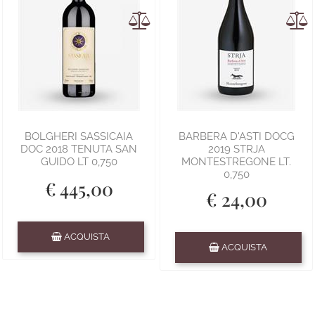
BOLGHERI SASSICAIA
BARBERA D'ASTI DOCG
DOC 2018 TENUTA SAN
2019 STRJA
GUIDO LT 0,750
MONTESTREGONE LT.
0,750
€ 445,00
€ 24,00
Quantità
ACQUISTA
Quantità
ACQUISTA