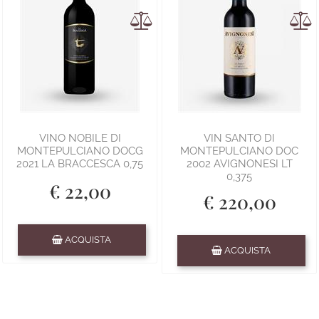
VINO NOBILE DI
VIN SANTO DI
MONTEPULCIANO DOCG
MONTEPULCIANO DOC
2021 LA BRACCESCA 0,75
2002 AVIGNONESI LT
0,375
€ 22,00
€ 220,00
Quantità
ACQUISTA
Quantità
ACQUISTA