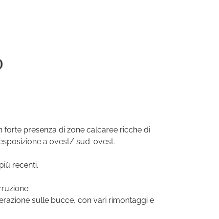
O
on forte presenza di zone calcaree ricche di
on esposizione a ovest/ sud-ovest.
iù recenti.
rruzione.
acerazione sulle bucce, con vari rimontaggi e