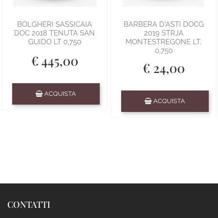
BOLGHERI SASSICAIA
BARBERA D'ASTI DOCG
DOC 2018 TENUTA SAN
2019 STRJA
GUIDO LT 0,750
MONTESTREGONE LT.
0,750
€ 445,00
€ 24,00
Quantità
ACQUISTA
Quantità
ACQUISTA
CONTATTI