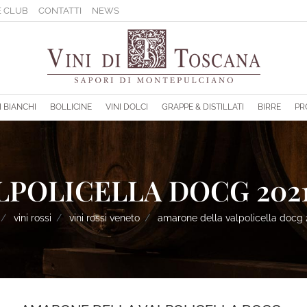
 CLUB
CONTATTI
NEWS
sponibili.
I BIANCHI
BOLLICINE
VINI DOLCI
GRAPPE & DISTILLATI
BIRRE
PR
POLICELLA DOCG 2021
vini rossi
vini rossi veneto
amarone della valpolicella docg 2