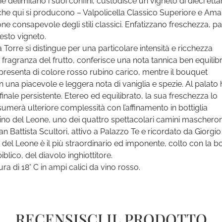
e delimitano i suoi confini, custodisce un vigneto di dieci ettar
i che qui si producono – Valpolicella Classico Superiore e Am
e consapevole degli stili classici. Enfatizzano freschezza, pa
uesto vigneto.
orre si distingue per una particolare intensità e ricchezza
a fragranza del frutto, conferisce una nota tannica ben equilib
Si presenta di colore rosso rubino carico, mentre il bouquet
n una piacevole e leggera nota di vaniglia e spezie. Al palato 
inale persistente. Etereo ed equilibrato, la sua freschezza lo
sumerà ulteriore complessità con l’affinamento in bottiglia
amino del Leone, uno dei quattro spettacolari camini mascheron
ovan Battista Scultori, attivo a Palazzo Te e ricordato da Giorg
no del Leone è il più straordinario ed imponente, colto con la 
blico, del diavolo inghiottitore.
a di 18° C in ampi calici da vino rosso.
RECENSISCI IL PRODOTTO