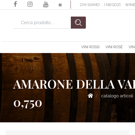
CHI SIAMO
I NEGOZI
WINE
La modifica di un filtro aggiorna automaticamente gli altri filtri di
VINI ROSSI
VINI ROSÈ
VIN
AMARONE DELLA VAL
catalogo articoli
0,750