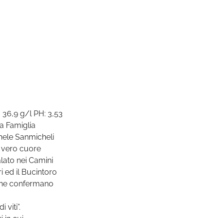
6,9 g/l PH: 3,53
a Famiglia
chele Sanmicheli
o, vero cuore
lato nei Camini
i ed il Bucintoro
e ne confermano
.
viti”.