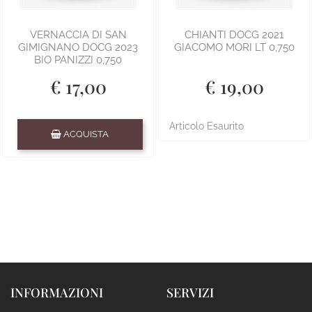
VERNACCIA DI SAN
CHIANTI DOCG 2021
GIMIGNANO DOCG 2023
GIACOMO MORI LT 0,750
BIO PANIZZI 0,750
€ 17,00
€ 19,00
Quantità
Articolo Esaurito
ACQUISTA
INFORMAZIONI
SERVIZI