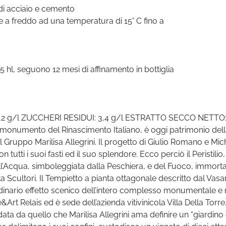
i acciaio e cemento
freddo ad una temperatura di 15° C fino a
hl, seguono 12 mesi di affinamento in bottiglia
2 g/l ZUCCHERI RESIDUI: 3,4 g/l ESTRATTO SECCO NETTO: 3
 monumento del Rinascimento Italiano, è oggi patrimonio dell
l Gruppo Marilisa Allegrini. Il progetto di Giulio Romano e Mi
tutti i suoi fasti ed il suo splendore. Ecco perciò il Peristili
ll’Acqua, simboleggiata dalla Peschiera, e del Fuoco, immorta
Scultori. Il Tempietto a pianta ottagonale descritto dal Vasar
inario effetto scenico dell’intero complesso monumentale 
Art Relais ed è sede dell’azienda vitivinicola Villa Della Torre
a da quello che Marilisa Allegrini ama definire un “giardino di 