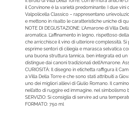
Il Brolo di Villa Della Torre, con le mura antiche ch
il Corvinone è la varietà predominante. I due vin
Valpolicella Classico – rappresentano un’evoluzion
e mettono in risalto le caratteristiche uniche di q
NOTE DI DEGUSTAZIONE: L’Amarone di Villa Della T
aromatica. L’affinamento in legno, rispettoso dell
che arricchisce il vino di ulteriore complessità. 
esprime sentori di ciliegia e marasca selvatica co
una buona struttura tannica, ben integrata ed un f
distingue dai canoni tradizionali dell’Amarone. As
CURIOSITÀ: Il disegno in etichetta raffigura il C
a Villa Della Torre e che sono stati attribuiti a Gi
uno dei migliori allievi di Giulio Romano. Il cami
nell’atto di ruggire ed immagine, nel simbolismo bi
SERVIZIO: Si consiglia di servire ad una temperatur
FORMATO: 750 ml