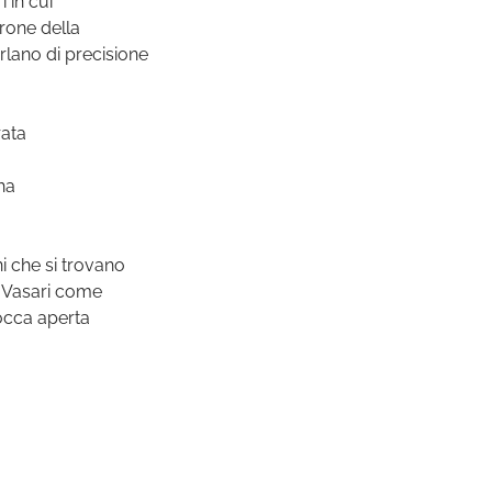
i in cui
arone della
rlano di precisione
rata
ha
i che si trovano
io Vasari come
bocca aperta