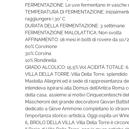
FERMENTAZIONE: Le uve fermentano in vasche d
TEMPERATURA DI FERMENTAZIONE: Inizialmente a 
raggiungere i 30° C
DURATA DELLA FERMENTAZIONE: 3 settimane
FERMENTAZIONE MALOLATTICA: Non svolta
AFFINAMENTO: 18 mesi in botti di rovere da 10/25 
60% Corvinone
30% Corvina
10% Rondinella
GRADO ALCOLICO: 15,5% Vol ACIDITÀ TOTALE: 6,
VILLA DELLA TORRE: Villa Della Torre, splendido
Mastella Allegrini ed è sede di rappresentanza de
intendeva ispirarsi alla Domus dell’Antica Roma con 
della casa, assieme ai motivi Cinquecenteschi de
Mascheroni del grande decoratore Giovan Battista 
dedicato a Giove Ammone completano lo straord
l’importanza storico-artistica. Oggi ospita un Wine&
IL BROLO DELLA VILLA: Villa Della Torre è circondat