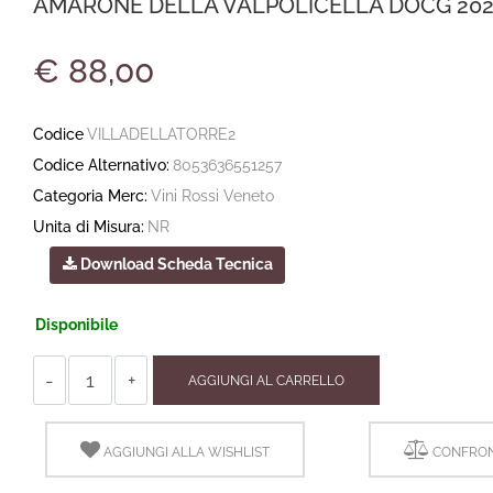
AMARONE DELLA VALPOLICELLA DOCG 2021 
€ 88,00
Codice
VILLADELLATORRE2
Codice Alternativo:
8053636551257
Categoria Merc:
Vini Rossi Veneto
Unita di Misura:
NR
Download Scheda Tecnica
Disponibile
Quantità
AGGIUNGI AL CARRELLO
AGGIUNGI ALLA WISHLIST
CONFRON