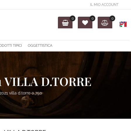
IL MIO ACCOUNT
0
0
0
O
ODOTTI TIPICI
OGGETTISTICA
 VILLA D.TORRE
021 villa d.torre 0,750