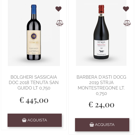
BOLGHERI SASSICAIA
BARBERA D'ASTI DOCG
DOC 2018 TENUTA SAN
2019 STRJA
GUIDO LT 0,750
MONTESTREGONE LT.
0,750
€ 445,00
€ 24,00
Quantità
ACQUISTA
Quantità
ACQUISTA