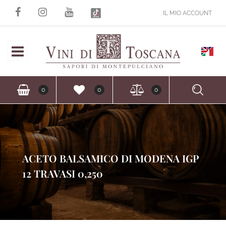
IL MIO ACCOUNT
Open
Ope
0
0
0
ACETO BALSAMICO DI MODENA IGP
12 TRAVASI 0,250