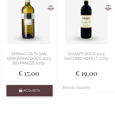
VERNACCIA DI SAN
CHIANTI DOCG 2021
GIMIGNANO DOCG 2023
GIACOMO MORI LT 0,750
BIO PANIZZI 0,750
€ 17,00
€ 19,00
Quantità
Articolo Esaurito
ACQUISTA