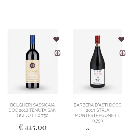
BOLGHERI SASSICAIA
BARBERA D'ASTI DOCG
DOC 2018 TENUTA SAN
2019 STRJA
GUIDO LT 0,750
MONTESTREGONE LT.
0,750
€ 445,00