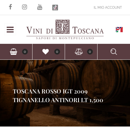
IL MIO ACCOUNT
Open
Ope
0
0
0
TOSCANA ROSSO IGT 2009
TIGNANELLO ANTINORI LT 1,500