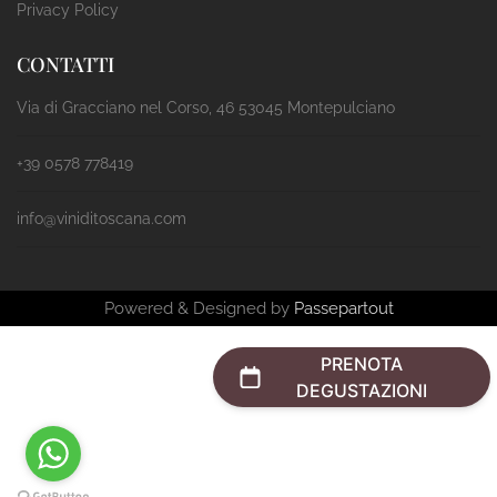
Privacy Policy
CONTATTI
Via di Gracciano nel Corso, 46 53045 Montepulciano
+39 0578 778419
info@viniditoscana.com
Powered & Designed by
Passepartout
PRENOTA
DEGUSTAZIONI