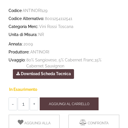
Codice
ANTINORI129
Codice Alternativo:
8001254112541
Categoria Merc:
Vini Rossi Toscana
Unita di Misura:
NR
Annata:
2009
Produttore:
ANTINORI
Uvaggio:
80% Sangiovese, 5% Cabernet Franc,15%
Cabernet Sauvignon
Download Scheda Tecnica
In Esaurimento
Quantità
AGGIUNGI AL CARRELLO
AGGIUNGI ALLA
CONFRONTA