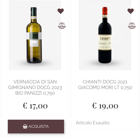
VERNACCIA DI SAN
CHIANTI DOCG 2021
GIMIGNANO DOCG 2023
GIACOMO MORI LT 0,750
BIO PANIZZI 0,750
€ 17,00
€ 19,00
Quantità
Articolo Esaurito
ACQUISTA