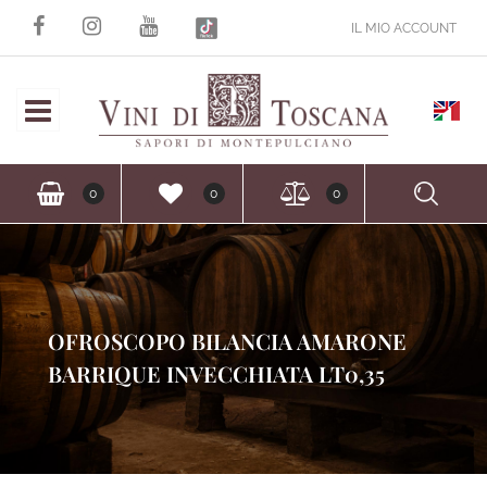
IL MIO ACCOUNT
Open
Ope
0
0
0
OFROSCOPO BILANCIA AMARONE
BARRIQUE INVECCHIATA LT0,35