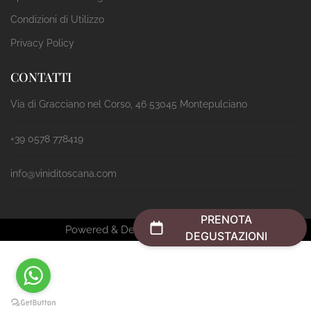
Condizioni di Utilizzo
Privacy Policy
CONTATTI
Via di Gracciano nel Corso, 46 53045 Montepulciano
+39 0578 778419
info@viniditoscana.com
PRENOTA
Powered & Designed by
Passepartout
DEGUSTAZIONI