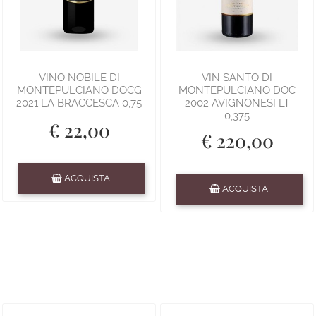
VINO NOBILE DI
VIN SANTO DI
MONTEPULCIANO DOCG
MONTEPULCIANO DOC
2021 LA BRACCESCA 0,75
2002 AVIGNONESI LT
0,375
€ 22,00
€ 220,00
Quantità
ACQUISTA
Quantità
ACQUISTA